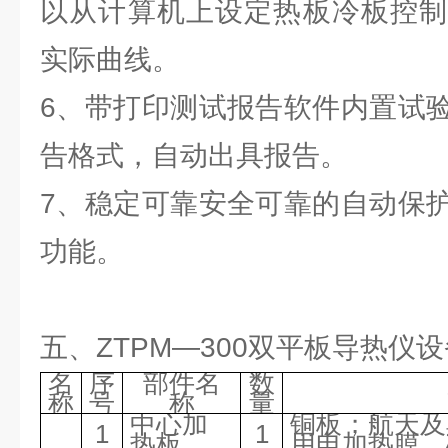
以从计算机上设定热板冷板控制
实际曲线。
6、带打印测试报告软件内置试
告格式，自动出具报告。
7、稳定可靠安全可靠的自动保
功能。
五、ZTPM—300双平板导热仪
名
序
部件名
数
称
号
称
量
中心加
铜板；航天及
1
1
热板
用电加热膜，