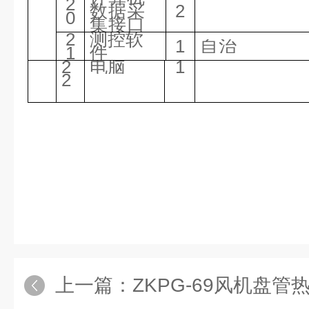
2
数据采
2
0
集接口
2
测控软
1
自治
1
件
2
电脑
1
2
上一篇：
ZKPG-69风机盘