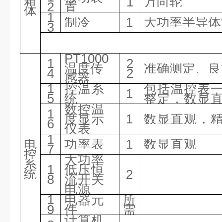
箱
1
万向轮
2
置
体
1
制冷
1
大功率半导体
3
PT1000
1
2
温度传
准确测定、良
4
2
感器
1
控温系
包括温控表一
1
5
统
整定，数显直
数控温
1
度显示
1
数显直观，精
6
仪表
1
电
功率表
1
数显直观
7
控
大功率
系
1
低压恒
统
2
8
流开关
电源
1
电器元
所
9
件
需
计算机