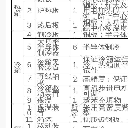
铜板；航天及
热
2
护热板
1
用电加热膜，
箱
匀，防止中心
铜板；大功率
3
热后板
1
踪中心板温度
4
制冷板
1
铜板；半导体
大功率
5
半导体
6
半导体制冷
制冷器
保证冷箱运
冷箱夹
冷
6
1
冷、热箱面
紧装置
箱
试件
直线轴
7
2
高精度；保证
承
冷箱驱
直流步进电
8
1
动装置
可调
9
保温
1
聚苯充填物
1
保温装
所
采用高密度
0
置
需
型
11
箱体
1
优质碳钢板、
1
移动装