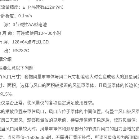
量精度：±（4%读数±12m?/h）
析度：0.1m/h
源：3节碱性AA型电池
寿 命：可连续使用10～30小时
屏：128×64点阵式LCD
：RS232C
罩介绍
候要注意以下问题
寸(风口尺寸）套帽风量罩罩体与风口尺寸相差较大时会造成较大的测星误
寸、面积，选择与风口的面积较接近的风量罩罩体，且风量罩体的长边长度
的15%。
量仪是否正常，使风量仪的各项设定满足使用要求。
体的摆放位置来罩住风口，风口应位于罩体的中间位置，待整个风口被风
证风口无漏风，观察风量仪的显示值，待显示值趋于稳定后，读取风量值;
偿当风口风量较大时，风量罩罩体和测星部分的节流对风口的阻力会增加
。当风量值≤1500m3/h时，无需进行背压补偿，所读风星值即为所测风口