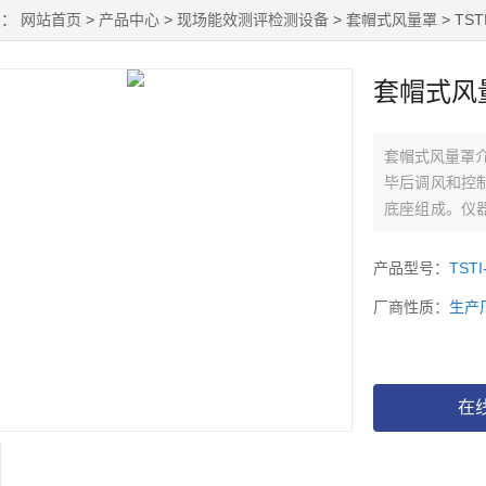
置：
网站首页
>
产品中心
>
现场能效测评检测设备
>
套帽式风量罩
> TS
套帽式风
套帽式风量罩介
毕后调风和控
底座组成。仪
气体流量和温
产品型号：
TSTI
厂商性质：
生产
在