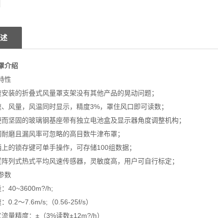
述
罩介绍
特性
装的折叠式风量罩支架没有其他产品的晃动问题；
风量，风温同时显示，精度3%，罩住风口即可读数；
坚固的玻璃钢基座带有独立电池盒及显示器角度调整机构；
磨且漏风率可忽略的高目数牛津布罩；
的锁存键可单手操作，可存储100组数据；
列式热式平均风速传感器，灵敏度高，用户可自行标定；
参数
0~3600m?/h;
2～7.6m/s;（0.56-25f/s）
量精度：±（3%读数±12m?/h）