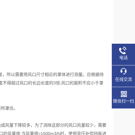
电话
差，所以需要用风口尺寸相近的罩体进行测量。应根据待
在线交流
不得超过风口的长边长度的3倍;风口的面积不应小于罩
微信扫一扫
罩所罩住。
造成风量下降较多，为了消除这部分的风口风量较少，需要
的风量值;当风量值>1500m3/h时，使用背压补偿挡板进