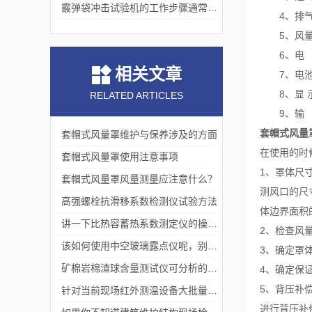
霰弹袋冲击试验机的工作步骤通常包括以下几个阶段
4、排气流
5、风量解
6、电 
相关文章
7、电池 
8、显 示 
RELATED ARTICLES
9、输 出
套帽式风量
套帽式风量罩维护与保养涉及的方面
在使用的时
套帽式风量罩使用注意事项
1、罩体尺
套帽式风量罩风量测量应注意什么？
测风口的尺
高强螺栓抗滑移系数检测仪试验方法
体边界面积
讲一下比热容蓄热系数测定仪的操作过程
2、检查风
该如何使用中空玻璃露点仪呢，别急，接下来为你介绍
3、确定罩
矿棉岩棉渣球含量测试仪可分析的材料类型
4、确定保
5、背压补
针对当前现场红外测温设备大批量使用后如何现场校准问题
进行背压补偿