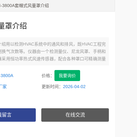
TI-3800A套帽式风量罩介绍
量罩介绍
绍用以检测HVAC系统中的通风和排风，既HVAC工程完
制换气次数等。仪器由一个检测量仪、尼龙风罩、手柄和
器采用恒功率热式风速传感器，配合各种罩口可精确测量
度。
-3800A
价格：
我要询价
厂家
更新时间：
2026-04-02
线留言
在线交流