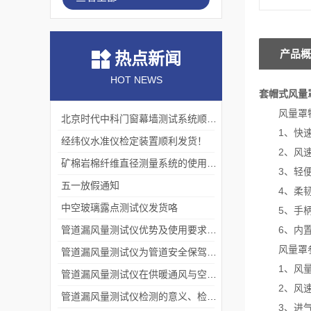
产品概
热点新闻
HOT NEWS
套帽式风量
风量罩
北京时代中科门窗幕墙测试系统顺利交付客户
1、快速安
经纬仪水准仪检定装置顺利发货！
2、风速、
矿棉岩棉纤维直径测量系统的使用价值
3、轻便而
五一放假通知
4、柔韧耐
中空玻璃露点测试仪发货咯
5、手柄上
管道漏风量测试仪优势及使用要求分别是什么？
6、内置阵
风量罩
管道漏风量测试仪为管道安全保驾护航
1、风量：4
管道漏风量测试仪在供暖通风与空调工程中的应用
2、风速：0.
管道漏风量测试仪检测的意义、检测标准、注意事项
3、进气流