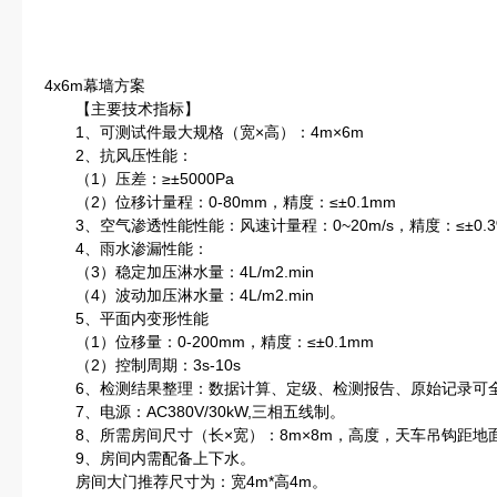
4x6m幕墙方案
【主要技术指标】
1、可测试件最大规格（宽×高）：4m×6m
2、抗风压性能：
（1）压差：≥±5000Pa
（2）位移计量程：0-80mm，精度：≤±0.1mm
3、空气渗透性能性能：风速计量程：0~20m/s，精度：≤±0.3%
4、雨水渗漏性能：
（3）稳定加压淋水量：4L/m2.min
（4）波动加压淋水量：4L/m2.min
5、平面内变形性能
（1）位移量：0-200mm，精度：≤±0.1mm
（2）控制周期：3s-10s
6、检测结果整理：数据计算、定级、检测报告、原始记录可
7、电源：AC380V/30kW,三相五线制。
8、所需房间尺寸（长×宽）：8m×8m，高度，天车吊钩距地面
9、房间内需配备上下水。
房间大门推荐尺寸为：宽4m*高4m。