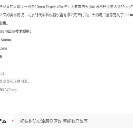
法测量的大厚度一般是10mm,然而国家标准上面要求防火涂层可测尺寸要达到50m
上面的类似情况，北京时代中科仪器设备有限公司专门为广大的用户量身定制了
TT10
实惠。
火涂层测厚仪
技术规格：
50mm
1mm
9
01
次测量和连续测量。
X240mm
产品：