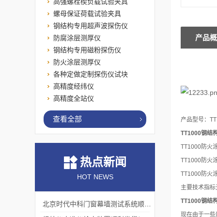
高强螺栓楔负载试验夹具
螺母保证荷载试验夹具
钢结构专用超声波探伤仪
产品概
防腐涂层测厚仪
钢结构专用磁粉探伤仪
防火涂层测厚仪
TT
各种定做定制探伤仪试块
高精度经纬仪
高精度全站仪
查看全部
产品型号：T
TT1000
钢结
TT1000
防火
热点新闻
TT1000
TT1000防
HOT NEWS
主要技术指标
TT1000
钢结
北京时代中科门窗幕墙测试系统顺利交付客户
现在由于一些