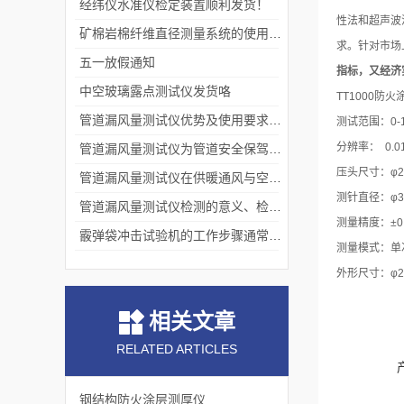
经纬仪水准仪检定装置顺利发货！
性法和超声波
矿棉岩棉纤维直径测量系统的使用价值
求。针对市场
五一放假通知
指标，又经济
中空玻璃露点测试仪发货咯
TT1000防
管道漏风量测试仪优势及使用要求分别是什么？
测试范围：0-1
分辨率： 0.0
管道漏风量测试仪为管道安全保驾护航
压头尺寸：φ2
管道漏风量测试仪在供暖通风与空调工程中的应用
测针直径：φ3
管道漏风量测试仪检测的意义、检测标准、注意事项
测量精度：±0.
霰弹袋冲击试验机的工作步骤通常包括以下几个阶段
测量模式：单
外形尺寸：φ29
相关文章
RELATED ARTICLES
钢结构防火涂层测厚仪