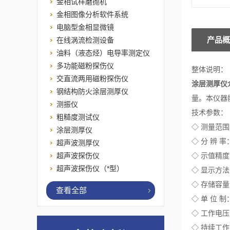
金相试样磨抛机
金相图像分析软件系统
电脑型金相显微镜
产品概
在线涡流检测设备
油料（液态烃）电导率测定仪
多功能磁粉探伤仪
整体说明：
交直流两用磁粉探伤仪
涂层测厚仪
钢结构防火涂层测厚仪
量。本仪器
测振仪
技术参数：
粗糙度测试仪
◇ 测量范围
涂层测厚仪
◇ 分 辨 率：
超声波测厚仪
超声波探伤仪
◇ 示值精度：
超声波探伤仪（*型）
◇ 显示方法
◇ 存储容
查看全部
◇ 单 位 
◇ 工作电压
◇ 持续工