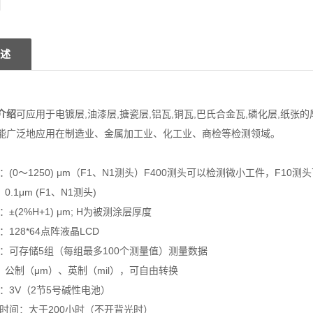
述
介绍
可应用于电镀层,油漆层,搪瓷层,铝瓦,铜瓦,巴氏合金瓦,磷化层,纸
能广泛地应用在制造业、金属加工业、化工业、商检等检测领域。
：(0～1250) μm（F1、N1测头）F400测头可以检测微小工件，F10测
0.1μm (F1、N1测头)
±(2%H+1) μm; H为被测涂层厚度
：128*64点阵液晶LCD
量：可存储5组（每组最多100个测量值）测量数据
制：公制（μm）、英制（mil），可自由转换
：3V（2节5号碱性电池）
作时间：大于200小时（不开背光时）