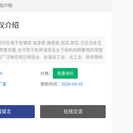
厚仪介绍
仪介绍
可应用于电镀层,油漆层,搪瓷层,铝瓦,铜瓦,巴氏合金瓦,
的厚度测量,也可用于船体油漆及水下结构的附着物的厚度
能广泛地应用在制造业、金属加工业、化工业、商检等检
0
价格：
我要询价
厂家
更新时间：
2026-04-02
线留言
在线交流