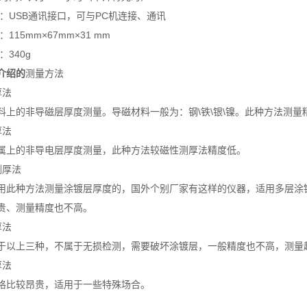
口：USB通讯接口，可与PC机连接、通讯
115mm×67mm×31 mm
：340g
介绍
的
测量方法
厚法
料上的非导磁层厚度测量。导磁材料一般为：钢\铁\银\镍。此种方法测量
厚法
属上的非导电层厚度测量，此种方法较磁性测厚法精度低。
测厚法
用此种方法测量涂镀层厚度的，国外个别厂家有这样的仪器，适用多层涂
贵、测量精度也不高。
厚法
于以上三种，不属于无损检测，需要破坏涂镀层，一般精度也不高，测量
厚法
格比较昂贵，适用于一些特殊场合。