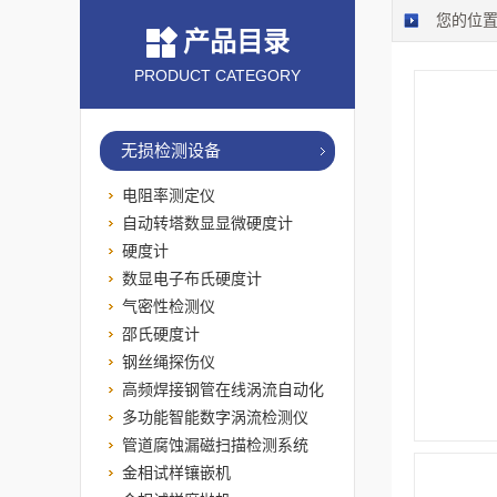
您的位
产品目录
PRODUCT CATEGORY
无损检测设备
电阻率测定仪
自动转塔数显显微硬度计
硬度计
数显电子布氏硬度计
气密性检测仪
邵氏硬度计
钢丝绳探伤仪
高频焊接钢管在线涡流自动化
检测系统
多功能智能数字涡流检测仪
管道腐蚀漏磁扫描检测系统
金相试样镶嵌机