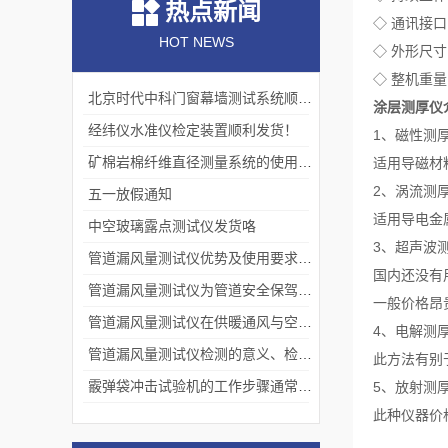
热点新闻
◇ 通讯接
HOT NEWS
◇ 外形尺寸：
◇ 整机重量
北京时代中科门窗幕墙测试系统顺利交付客户
涂层测厚仪
经纬仪水准仪检定装置顺利发货！
1、磁性测
矿棉岩棉纤维直径测量系统的使用价值
适用导磁材
2、涡流测
五一放假通知
适用导电金
中空玻璃露点测试仪发货咯
3、超声波
管道漏风量测试仪优势及使用要求分别是什么？
国内还没有
管道漏风量测试仪为管道安全保驾护航
一般价格昂
管道漏风量测试仪在供暖通风与空调工程中的应用
4、电解测
管道漏风量测试仪检测的意义、检测标准、注意事项
此方法有别
霰弹袋冲击试验机的工作步骤通常包括以下几个阶段
5、放射测
此种仪器价