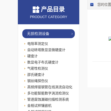
您的位
产品目录
PRODUCT CATEGORY
无损检测设备
电阻率测定仪
自动转塔数显显微硬度计
硬度计
数显电子布氏硬度计
气密性检测仪
邵氏硬度计
钢丝绳探伤仪
高频焊接钢管在线涡流自动化
检测系统
多功能智能数字涡流检测仪
管道腐蚀漏磁扫描检测系统
金相试样镶嵌机