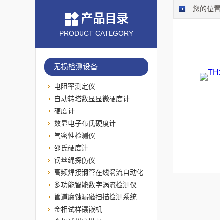
您的位
产品目录
PRODUCT CATEGORY
无损检测设备
电阻率测定仪
自动转塔数显显微硬度计
硬度计
数显电子布氏硬度计
气密性检测仪
邵氏硬度计
钢丝绳探伤仪
高频焊接钢管在线涡流自动化
检测系统
多功能智能数字涡流检测仪
管道腐蚀漏磁扫描检测系统
金相试样镶嵌机