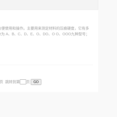
，方便使用和操作。主要用来测定材料的压痕硬度，它有多
 A、B、C、D、E、O、DO、O O、OOO九种型号；
度值都不相同的测量仪器，以满足您对不同物体硬度测量
末页 跳转到第
页