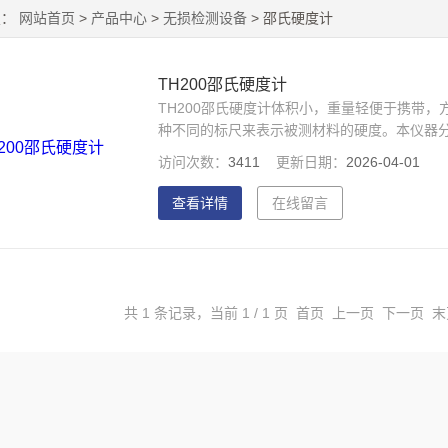
置：
网站首页
>
产品中心
>
无损检测设备
> 邵氏硬度计
TH200邵氏硬度计
TH200邵氏硬度计体积小，重量轻便于携带
种不同的标尺来表示被测材料的硬度。本仪器分为
将为您提供九款测量探针大小、可测物体和硬
访问次数：
3411
更新日期：
2026-04-01
应用的需求。
查看详情
在线留言
共 1 条记录，当前 1 / 1 页 首页 上一页 下一页 