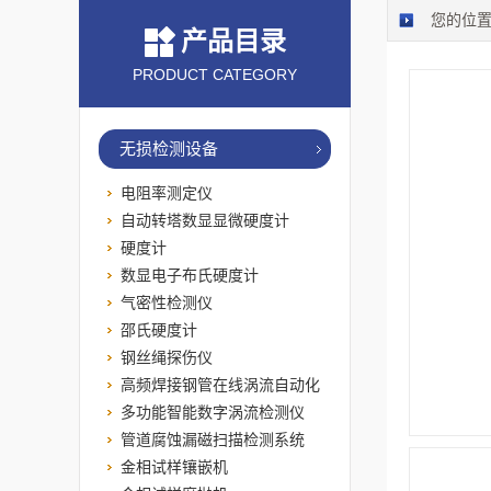
您的位
产品目录
PRODUCT CATEGORY
无损检测设备
电阻率测定仪
自动转塔数显显微硬度计
硬度计
数显电子布氏硬度计
气密性检测仪
邵氏硬度计
钢丝绳探伤仪
高频焊接钢管在线涡流自动化
检测系统
多功能智能数字涡流检测仪
管道腐蚀漏磁扫描检测系统
金相试样镶嵌机