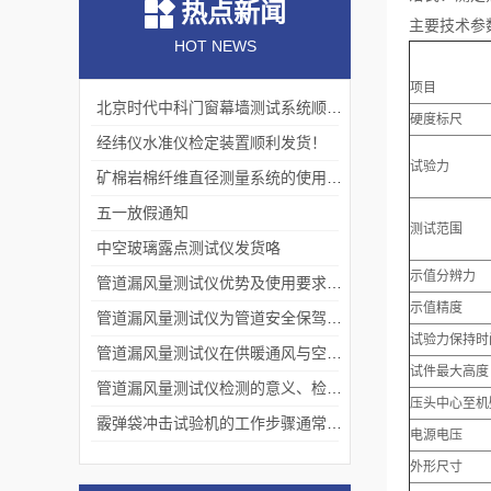
热点新闻
主要技术参
HOT NEWS
项目
北京时代中科门窗幕墙测试系统顺利交付客户
硬度标尺
经纬仪水准仪检定装置顺利发货！
试验力
矿棉岩棉纤维直径测量系统的使用价值
五一放假通知
测试范围
中空玻璃露点测试仪发货咯
示值分辨力
管道漏风量测试仪优势及使用要求分别是什么？
示值精度
管道漏风量测试仪为管道安全保驾护航
试验力保持时
管道漏风量测试仪在供暖通风与空调工程中的应用
试件最大高度
管道漏风量测试仪检测的意义、检测标准、注意事项
压头中心至机
霰弹袋冲击试验机的工作步骤通常包括以下几个阶段
电源电压
外形尺寸