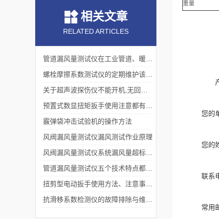
重量
相关文章
RELATED ARTICLES
管道漏风量测试仪在工业管道、暖通空调系统的运用
螺栓摩擦系数测试仪的定期维护该如何做
关于超声波探伤仪不能开机,无回波问题的探讨
预置式数显扭矩扳手使用注意都有什么？
您的
霰弹袋冲击试验机的操作方法
风阀漏风量测试仪漏风测试作业原理
您的
风阀漏风量测试仪系统漏风量超标的原因及解决方法
管道漏风量测试仪五个技术特点都是什么？
联系
扭剪型电动扳手使用方法、注意事项及检查维修
抗滑移系数检测仪的故障排除与维修方法
常用