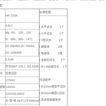
数：
标准配置
HR-150A
A,B,C
l 大平试台 1个
kfg: 60， 100，150
l 小平试台 1个
N: 588，980，1471
l V型试台 1个
20~88HRA,20~70HRC
l 硬度块 3块
20~100HRB
l 电源线 1根
0.5HR
l 金刚石压头 1个
符合GB/T 230.2 IS0 6508
l Φ1.588球压头 1个
间
任意设定
可选配件
170mm
l Φ10mm微型平试台
壁距
140mm
l Φ10mm微型V试台
220V/50-60HZ
l 其余规格硬度块
长*宽*高 463*175*660mm