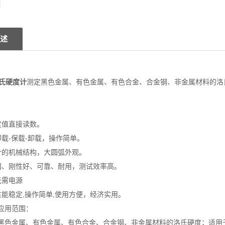
述
氏硬度计
测定黑色金属、有色金属、有色合金、合金钢、非金属材料的洛
度值直接读数。
卸载-保载-卸载，操作简单。
计的机械结构，大圆弧外观。
固、刚性好、可靠、耐用，测试效率高。
无需电源
性能稳定,操作简单,使用方便，经济实用。
应用范围：
黑色金属、有色金属、有色合金、合金钢、非金属材料的洛氏硬度；适用