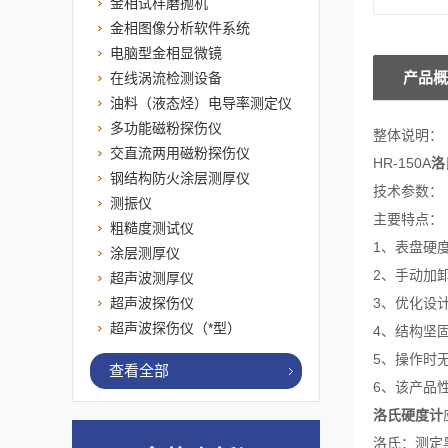
金相试样磨抛机
金相图像分析软件系统
电脑型金相显微镜
产品概
在线涡流检测设备
油料（液态烃）电导率测定仪
多功能磁粉探伤仪
整体说明：
交直流两用磁粉探伤仪
HR-150A
洛
钢结构防火涂层测厚仪
技术参数：
测振仪
主要特点：
粗糙度测试仪
1、表盘硬
涂层测厚仪
2、手动加
超声波测厚仪
超声波探伤仪
3、优化设
超声波探伤仪（*型）
4、结构坚
5、操作时
查看全部
6、该产品
洛氏硬度计
洛氏：测定