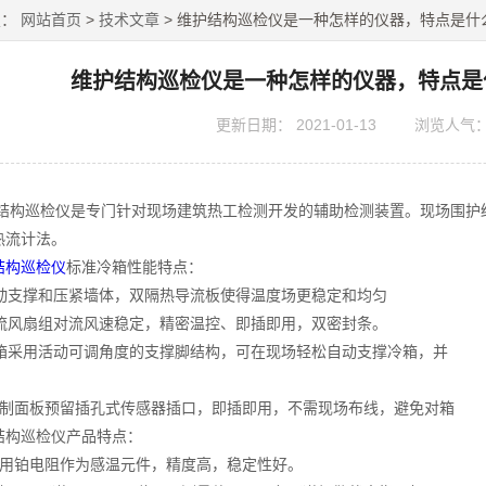
置：
网站首页
>
技术文章
> 维护结构巡检仪是一种怎样的仪器，特点是什
维护结构巡检仪是一种怎样的仪器，特点是
更新日期：
2021-01-13
浏览人气
巡检仪是专门针对现场建筑热工检测开发的辅助检测装置。现场围护结构传热
热流计法。
结构巡检仪
标准冷箱性能特点：
动支撑和压紧墙体，双隔热导流板使得温度场更稳定和均匀
流风扇组对流风速稳定，精密温控、即插即用，双密封条。
箱采用活动可调角度的支撑脚结构，可在现场轻松自动支撑冷箱，
制面板预留插孔式传感器插口，即插即用，不需现场布线，避免
构巡检仪产品特点：
铂电阻作为感温元件，精度高，稳定性好。