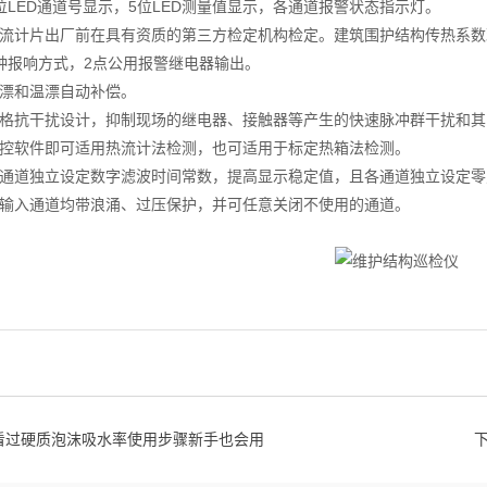
LED通道号显示，5位LED测量值显示，各通道报警状态指示灯。
计片出厂前在具有资质的第三方检定机构检定。建筑围护结构传热系数
报响方式，2点公用报警继电器输出。
和温漂自动补偿。
抗干扰设计，抑制现场的继电器、接触器等产生的快速脉冲群干扰和其它电
软件即可适用热流计法检测，也可适用于标定热箱法检测。
道独立设定数字滤波时间常数，提高显示稳定值，且各通道独立设定零
入通道均带浪涌、过压保护，并可任意关闭不使用的通道。
看过硬质泡沫吸水率使用步骤新手也会用